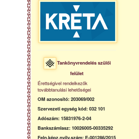
Tankönyvrendelés szülői
felület
Érettségivel rendelkezők
továbbtanulási lehetőségei
OM azonosító: 203069/002
Szervezeti egység kód: 032 101
Adószám: 15831976-2-04
Bankszámlasz: 10026005-00335292
Feln.képz.nyilv.szám: E-001286/2015