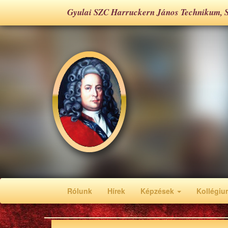
Gyulai SZC Harruckern János Technikum, S
Rólunk
Hírek
Képzések
Kollégium