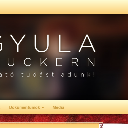
GYULA
RUCKERN
ató tudást adunk!
t
Dokumentumok
Média