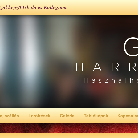
zakképző Iskola és Kollégium
HAR
Használh
, szállás
Letöltések
Galéria
Tablóképek
Kapcsola